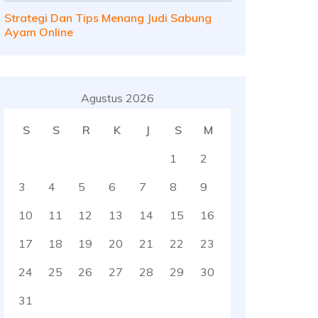
Strategi Dan Tips Menang Judi Sabung
Ayam Online
Agustus 2026
S
S
R
K
J
S
M
1
2
3
4
5
6
7
8
9
10
11
12
13
14
15
16
17
18
19
20
21
22
23
24
25
26
27
28
29
30
31