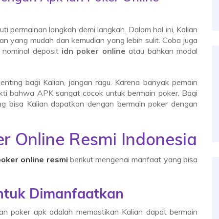
ti permainan langkah demi langkah. Dalam hal ini, Kalian
n yang mudah dan kemudian yang lebih sulit. Coba juga
h nominal deposit
idn poker online
atau bahkan modal
enting bagi Kalian, jangan ragu. Karena banyak pemain
ukti bahwa APK sangat cocok untuk bermain poker. Bagi
ng bisa Kalian dapatkan dengan bermain poker dengan
r Online Resmi Indonesia
poker online resmi
berikut mengenai manfaat yang bisa
ntuk Dimanfaatkan
an poker apk adalah memastikan Kalian dapat bermain