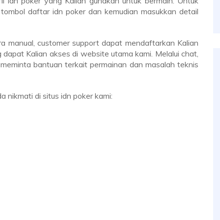
l idn poker yang Kalian gunakan untuk bermain. Untuk
ik tombol daftar idn poker dan kemudian masukkan detail
ara manual, customer support dapat mendaftarkan Kalian
g dapat Kalian akses di website utama kami. Melalui chat,
 meminta bantuan terkait permainan dan masalah teknis
nikmati di situs idn poker kami: