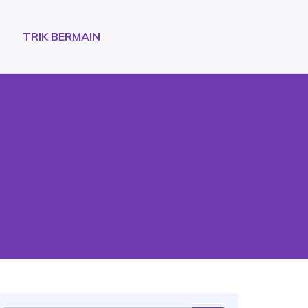
TRIK BERMAIN
PERCAYA,
AFTAR JUDI POKER ONLINE ATAU JUDI BOLA SBOBET