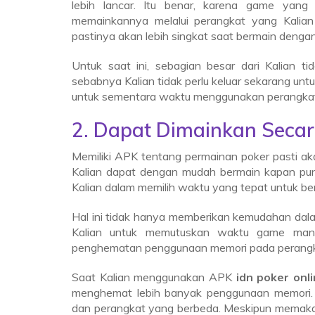
lebih lancar. Itu benar, karena game yang 
memainkannya melalui perangkat yang Kalian m
pastinya akan lebih singkat saat bermain dengan
Untuk saat ini, sebagian besar dari Kalian ti
sebabnya Kalian tidak perlu keluar sekarang unt
untuk sementara waktu menggunakan perangkat 
2. Dapat Dimainkan Secar
Memiliki APK tentang permainan poker pasti aka
Kalian dapat dengan mudah bermain kapan pu
Kalian dalam memilih waktu yang tepat untuk be
Hal ini tidak hanya memberikan kemudahan da
Kalian untuk memutuskan waktu game mana
penghematan penggunaan memori pada perangk
Saat Kalian menggunakan APK
idn poker onl
menghemat lebih banyak penggunaan memori.
dan perangkat yang berbeda. Meskipun memakan 