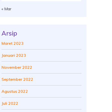
« Mar
Arsip
Maret 2023
Januari 2023
November 2022
September 2022
Agustus 2022
Juli 2022