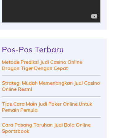
Pos-Pos Terbaru
Metode Prediksi Judi Casino Online
Dragon Tiger Dengan Cepat
Strategi Mudah Memenangkan Judi Casino
Online Resmi
Tips Cara Main Judi Poker Online Untuk
Pemain Pemula
Cara Pasang Taruhan Judi Bola Online
Sportsbook