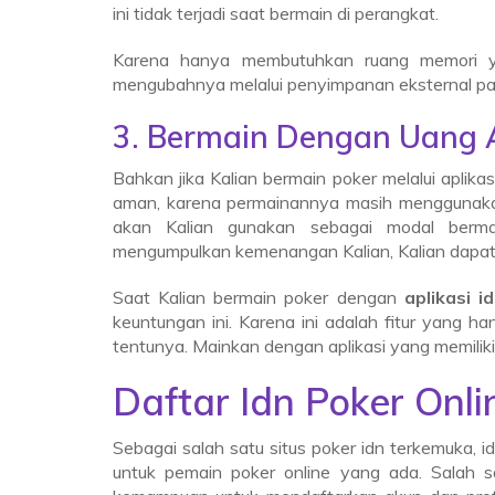
ini tidak terjadi saat bermain di perangkat.
Karena hanya membutuhkan ruang memori yan
mengubahnya melalui penyimpanan eksternal pa
3. Bermain Dengan Uang A
Bahkan jika Kalian bermain poker melalui aplika
aman, karena permainannya masih menggunakan
akan Kalian gunakan sebagai modal berma
mengumpulkan kemenangan Kalian, Kalian dapat 
Saat Kalian bermain poker dengan
aplikasi i
keuntungan ini. Karena ini adalah fitur yang ha
tentunya. Mainkan dengan aplikasi yang memiliki
Daftar Idn Poker On
Sebagai salah satu situs poker idn terkemuka, i
untuk pemain poker online yang ada. Salah 