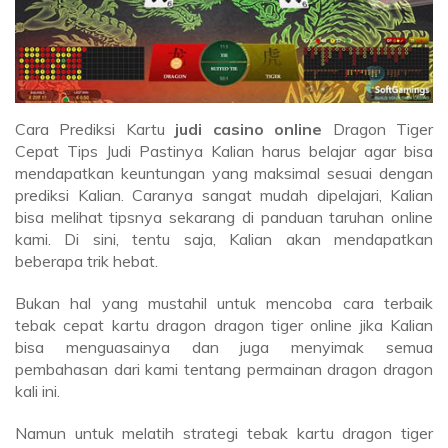
Cara Prediksi Kartu
judi casino online
Dragon Tiger
Cepat Tips Judi Pastinya Kalian harus belajar agar bisa
mendapatkan keuntungan yang maksimal sesuai dengan
prediksi Kalian. Caranya sangat mudah dipelajari, Kalian
bisa melihat tipsnya sekarang di panduan taruhan online
kami. Di sini, tentu saja, Kalian akan mendapatkan
beberapa trik hebat.
Bukan hal yang mustahil untuk mencoba cara terbaik
tebak cepat kartu dragon dragon tiger online jika Kalian
bisa menguasainya dan juga menyimak semua
pembahasan dari kami tentang permainan dragon dragon
kali ini.
Namun untuk melatih strategi tebak kartu dragon tiger