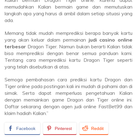
Kalian bermain Dragon Tiger online. Karena dapat
memudahkan Kalian bermain game dan memutuskan
langkah apa yang harus di ambil dalam setiap situasi yang
ada.
Memang tidak mudah memprediksi berapa banyak kartu
yang akan keluar dalam permainan
judi casino online
terbesar
Dragon Tiger. Namun bukan berarti Kalian tidak
bisa memprediksi dengan benar semua panduan kami.
Tentang cara memprediksi kartu Dragon Tiger seperti
yang telah disebutkan di atas.
Semoga pembahasan cara prediksi kartu Dragon dan
Tiger online pada postingan kali ini mudah di pahami dan di
simak. Serta dapat memperluas pengetahuan Kalian
dengan memainkan game Dragon dan Tiger online ini.
Daftar sekarang dengan agen judi online FastBet99 dan
klaim hadiah Kalian.”
Facebook
Pinterest
Reddit