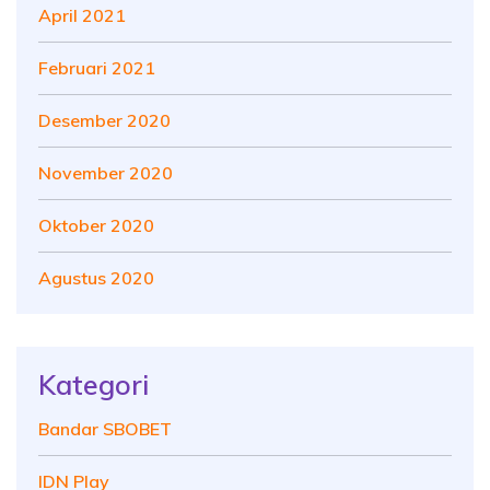
April 2021
Februari 2021
Desember 2020
November 2020
Oktober 2020
Agustus 2020
Kategori
Bandar SBOBET
IDN Play