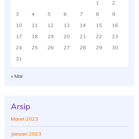
1
2
3
4
5
6
7
8
9
10
11
12
13
14
15
16
17
18
19
20
21
22
23
24
25
26
27
28
29
30
31
« Mar
Arsip
Maret 2023
Januari 2023