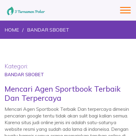
Skip
to
content
AGEN JUDI POKER ONLINE IDN PLAY
SIAPA YANG TIDAK KENAL DENGAN AGEN IDN PLAY, AGEN YANG
TERPERCAYA, BANDAR BOLA SBOBET
MENYEDIAKAN BANYAK JENIS JUDI ONLINE. SEGERA DAFTAR
HOME
BANDAR SBOBET
JUDI POKER ONLINE ATAU JUDI BOLA SBOBET DISINI.
Kategori:
BANDAR SBOBET
Mencari Agen Sportbook Terbaik
Dan Terpercaya
Mencari Agen Sportbook Terbaik Dan terpercaya dimesin
pencarian google tentu tidak akan sulit bagi kalian semua.
Karena situs judi online jenis ini adalah satu-satunya
website resmi yang sudah ada lama di indoneisa. Dengan
begitu hampir semua orang memainkan taruhan online di