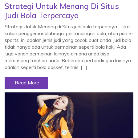
Strategi Untuk Menang Di Situs
Judi Bola Terpercaya
Strategi Untuk Menang di Situs judi bola terpercaya – Jika
kalian penggemar olahraga, pertandingan bola, atau pun e-
sports, ini adalah jenis judi yang cocok buat anda. Judi bola
tidak hanya ada untuk permainan seperti bola kaki. Ada
juga varian permainan lainnya dimana anda bisa
memasang taruhan anda. Beberapa pertandingan lainnya
adalah seperti bola basket, tennis, […]
Read More