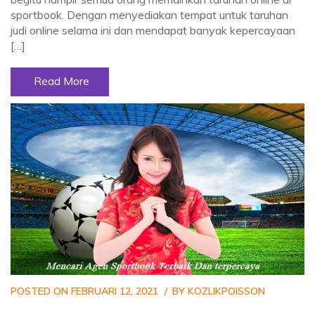
sportbook. Dengan menyediakan tempat untuk taruhan
judi online selama ini dan mendapat banyak kepercayaan
[…]
Read More
POSTED ON
FEBRUARI 12, 2021
BY
KOZLIKPOISSON