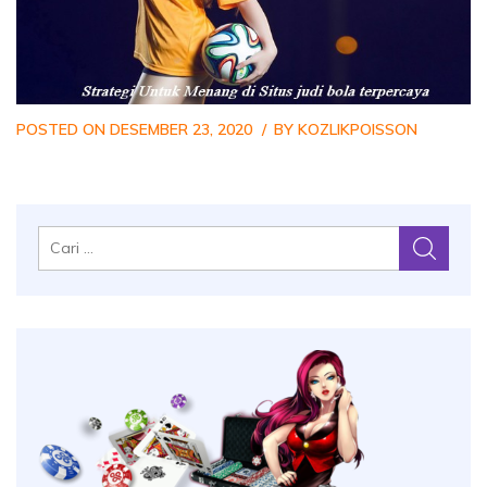
POSTED ON
DESEMBER 23, 2020
BY
KOZLIKPOISSON
Cari
untuk: