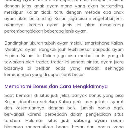
dengan jelas anak ayam mana yang akan bertanding,
meskipun Kalian tidak tahu dengan metode apa anak
ayam akan bertanding. Kalian juga bisa mengetahui jenis
ayamnya, karena ayam jenis ini akan mengurangi
perkembangbiakan beberapa jenis ayam.
Bandingkan ukuran tubuh ayam melalui smartphone Kalian.
Misalnya, ayam Bangkok jauh lebih besar daripada ayam
Filipina. Selain itu Kalian juga bisa melihat odds yang di
tawarkan oleh trader, trader ini sangat pintar, ayam juara
biasanya di berikan odds yang rendah, sehingga
kemenangan yang di dapat tidak besar.
Memahami Bonus dan Cara Mengklaimnya
Saat bermain di situs judi, jelas banyak bonus yang bisa
Kalian dapatkan sebelum Kalian perlu mengetahui syarat
dan ketentuannya dengan baik. Jumlah bonus agak
bervariasi karena perbedaan dalam pengelolaan situs
taruhan. Halaman situs
judi sabung ayam resmi
biasanya menampilkan bonus besar dan bonus yang