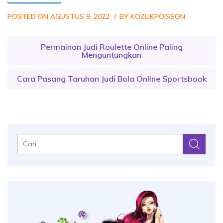
POSTED ON
AGUSTUS 9, 2022
BY
KOZLIKPOISSON
Navigasi
Permainan Judi Roulette Online Paling
pos
Menguntungkan
Cara Pasang Taruhan Judi Bola Online Sportsbook
Cari
untuk: