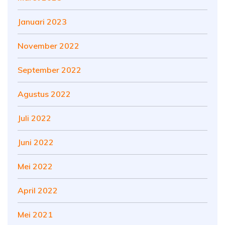
Januari 2023
November 2022
September 2022
Agustus 2022
Juli 2022
Juni 2022
Mei 2022
April 2022
Mei 2021