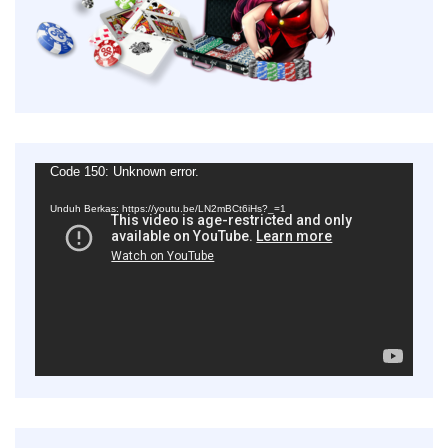
Pemutar
Code 150: Unknown error.
Video
Unduh Berkas: https://youtu.be/LN2mBCt6iHs?_=1