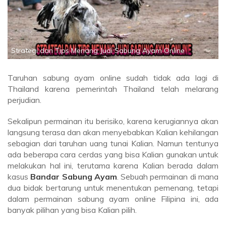
Strategi dan Tips Menang Judi Sabung Ayam Online
Taruhan sabung ayam online sudah tidak ada lagi di
Thailand karena pemerintah Thailand telah melarang
perjudian.
Sekalipun permainan itu berisiko, karena kerugiannya akan
langsung terasa dan akan menyebabkan Kalian kehilangan
sebagian dari taruhan uang tunai Kalian. Namun tentunya
ada beberapa cara cerdas yang bisa Kalian gunakan untuk
melakukan hal ini, terutama karena Kalian berada dalam
kasus
Bandar Sabung Ayam
. Sebuah permainan di mana
dua bidak bertarung untuk menentukan pemenang, tetapi
dalam permainan sabung ayam online Filipina ini, ada
banyak pilihan yang bisa Kalian pilih.