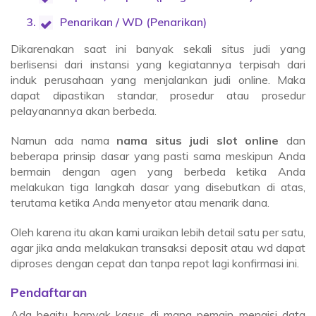
Penarikan / WD (Penarikan)
Dikarenakan saat ini banyak sekali situs judi yang
berlisensi dari instansi yang kegiatannya terpisah dari
induk perusahaan yang menjalankan judi online. Maka
dapat dipastikan standar, prosedur atau prosedur
pelayanannya akan berbeda.
Namun ada nama
nama situs judi slot online
dan
beberapa prinsip dasar yang pasti sama meskipun Anda
bermain dengan agen yang berbeda ketika Anda
melakukan tiga langkah dasar yang disebutkan di atas,
terutama ketika Anda menyetor atau menarik dana.
Oleh karena itu akan kami uraikan lebih detail satu per satu,
agar jika anda melakukan transaksi deposit atau wd dapat
diproses dengan cepat dan tanpa repot lagi konfirmasi ini.
Pendaftaran
Ada begitu banyak kasus di mana pemain mengisi data