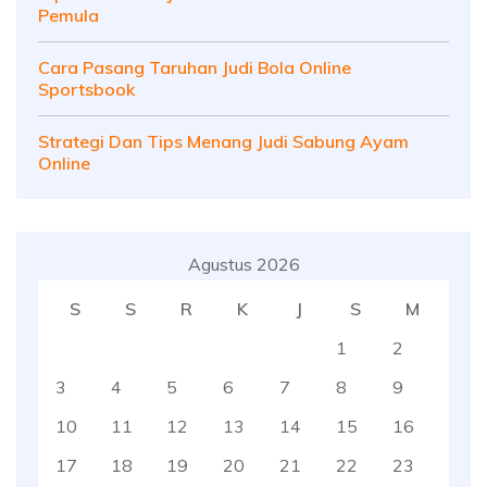
Pemula
Cara Pasang Taruhan Judi Bola Online
Sportsbook
Strategi Dan Tips Menang Judi Sabung Ayam
Online
Agustus 2026
S
S
R
K
J
S
M
1
2
3
4
5
6
7
8
9
10
11
12
13
14
15
16
17
18
19
20
21
22
23