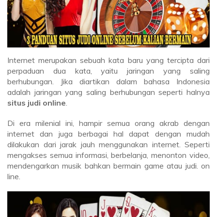
Internet merupakan sebuah kata baru yang tercipta dari
perpaduan dua kata, yaitu jaringan yang saling
berhubungan. Jika diartikan dalam bahasa Indonesia
adalah jaringan yang saling berhubungan seperti halnya
situs judi online
.
Di era milenial ini, hampir semua orang akrab dengan
internet dan juga berbagai hal dapat dengan mudah
dilakukan dari jarak jauh menggunakan internet. Seperti
mengakses semua informasi, berbelanja, menonton video,
mendengarkan musik bahkan bermain game atau judi. on
line.