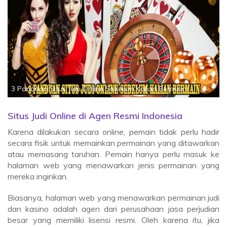
3 Panduan Situs Judi Online Sebelum Kalian Bermain
Situs Judi Online di Agen Resmi Indonesia
Karena dilakukan secara online, pemain tidak perlu hadir
secara fisik untuk memainkan permainan yang ditawarkan
atau memasang taruhan. Pemain hanya perlu masuk ke
halaman web yang menawarkan jenis permainan yang
mereka inginkan.
Biasanya, halaman web yang menawarkan permainan judi
dan kasino adalah agen dari perusahaan jasa perjudian
besar yang memiliki lisensi resmi. Oleh karena itu, jika