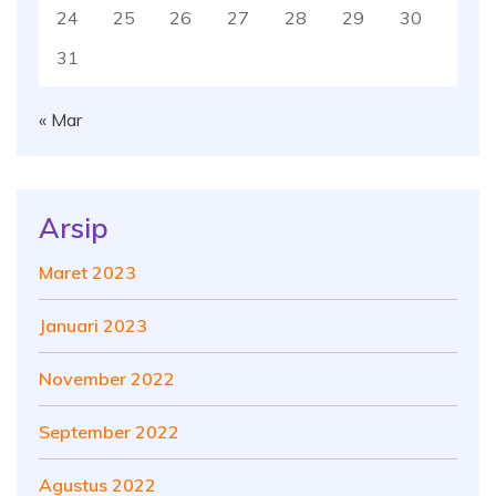
24
25
26
27
28
29
30
31
« Mar
Arsip
Maret 2023
Januari 2023
November 2022
September 2022
Agustus 2022