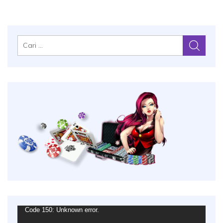
Cari
untuk:
Pemutar
Code 150: Unknown error.
Video