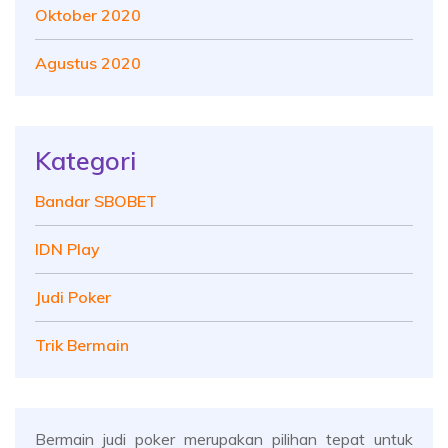
Oktober 2020
Agustus 2020
Kategori
Bandar SBOBET
IDN Play
Judi Poker
Trik Bermain
Bermain judi poker merupakan pilihan tepat untuk