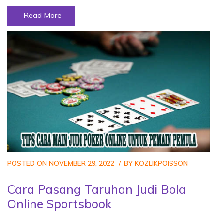
Read More
POSTED ON
NOVEMBER 29, 2022
BY
KOZLIKPOISSON
Cara Pasang Taruhan Judi Bola
Online Sportsbook