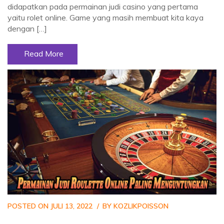
didapatkan pada permainan judi casino yang pertama
yaitu rolet online. Game yang masih membuat kita kaya
dengan […]
Read More
POSTED ON
JULI 13, 2022
BY
KOZLIKPOISSON