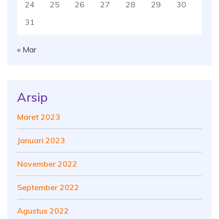
24
25
26
27
28
29
30
31
« Mar
Arsip
Maret 2023
Januari 2023
November 2022
September 2022
Agustus 2022