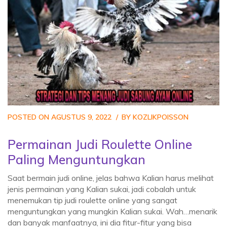
POSTED ON
AGUSTUS 9, 2022
BY
KOZLIKPOISSON
Permainan Judi Roulette Online
Paling Menguntungkan
Saat bermain judi online, jelas bahwa Kalian harus melihat
jenis permainan yang Kalian sukai, jadi cobalah untuk
menemukan tip judi roulette online yang sangat
menguntungkan yang mungkin Kalian sukai. Wah…menarik
dan banyak manfaatnya, ini dia fitur-fitur yang bisa